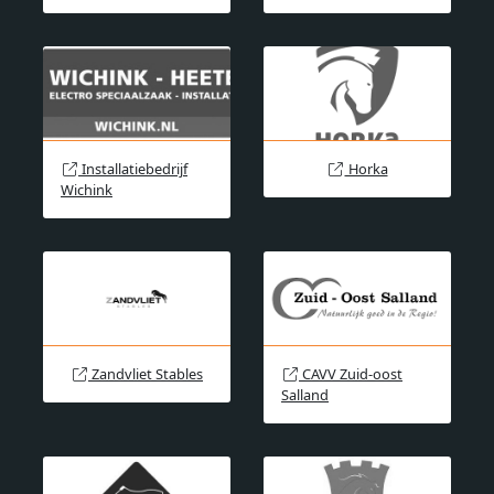
Installatiebedrijf
Horka
Wichink
Zandvliet Stables
CAVV Zuid-oost
Salland