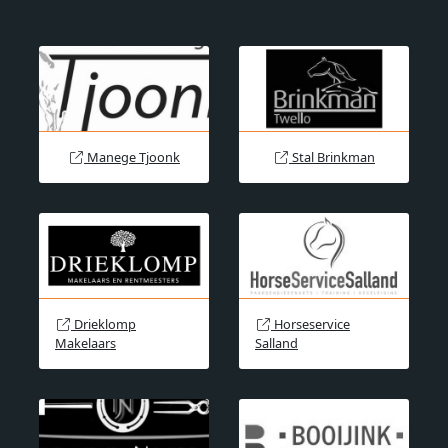
Manege Tjoonk
Stal Brinkman
Drieklomp
Horseservice
Makelaars
Salland