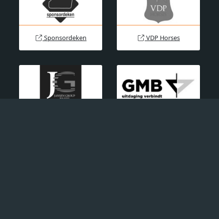
Sponsordeken
VDP Horses
Jansen Group BV
GMB
Frits van der Linden
Vmb Dier, Tuin en
woningstoffering
Ruitersport